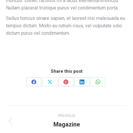
rhoncus. Donec facilisis mi a lacus elementumrhoncus.
Nullam placerat tristique purus vel condimentum porta.
Sellus honcus ornare sapien, et laoreet nisi malesuada eu
tempus dictum. Morbi eu rutrum risus, vel vulputate odio
dictum purus vel condimentum.
Share this post
Share
Share
Share
Share
Share
on
on
on
on
on
Facebook
X
Pinterest
LinkedIn
WhatsApp
Project
PREVIOUS
navigation
Magazine
Previous
project: