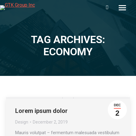
Search:
TAG ARCHIVES:
You are here:
ECONOMY
DEC
Lorem ipsum dolor
2
Design
December 2, 2019
Mauris volutpat – fermentum malesuada vestibulum