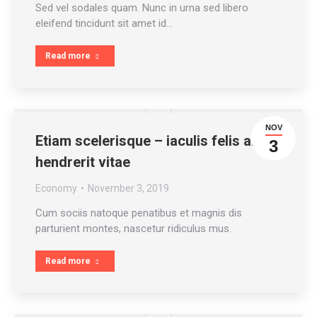
Sed vel sodales quam. Nunc in urna sed libero
eleifend tincidunt sit amet id…
Read more
NOV
Etiam scelerisque – iaculis felis arcu
3
hendrerit vitae
Economy
November 3, 2019
Cum sociis natoque penatibus et magnis dis
parturient montes, nascetur ridiculus mus.
Read more