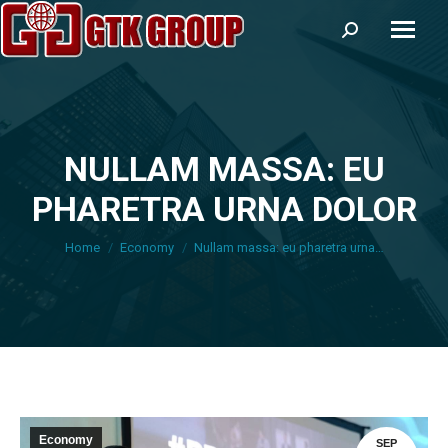
Search:
NULLAM MASSA: EU
PHARETRA URNA DOLOR
You are here:
Home
Economy
Nullam massa: eu pharetra urna…
Economy
SEP