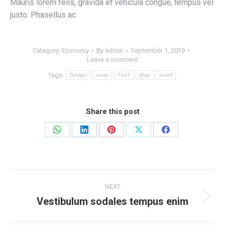
Mauris lorem felis, gravida et vehicula congue, tempus vel
justo. Phasellus ac
Category:
Economy
By
admin
September 1, 2019
Leave a comment
Tags:
Design
news
The7
Web
world
Share this post
Share
Share
Share
Share
Share
on
on
on
on
on
WhatsApp
LinkedIn
Pinterest
X
Facebook
Post
NEXT
navigation
Vestibulum sodales tempus enim
Next
post: